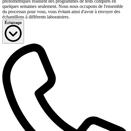
photométriques réalisent des programmes de tests complets en
quelques semaines seulement. Nous nous occupons de l'ensemble
du processus pour vous, vous évitant ainsi d'avoir à envoyer des
échantillons à différents laboratoires.
Éclairage
Les produits émettant de la lumière sont omniprésents : des lampes à
faible consommation d'énergie aux lampadaires, des éclairages de
secours aux guirlandes de Noël, en passant par les variateurs
intelligents et le domaine de la santé. À mesure que les technologies
deviennent plus sophistiquées, les exigences en matière de sécurité
se renforcent. Chez DEKRA, nous veillons à rester à la pointe de
l'innovation et nos spécialistes se tiennent informés des dernières
évolutions dans le secteur de l'éclairage. Nos activités de test
couvrent les composants, les sous-ensembles, les modules LED et
les systèmes d'éclairage complets et peuvent déboucher sur
l'obtention de marques de certification telles que ENEC, ENEC+,
DEKRA LED Performance, DLC, Lighting Facts et Energy Star.
Les tests suivants peuvent être effectués :
Flux lumineux
Efficacité de la lampe
Indice de rendu des couleurs (IRC)