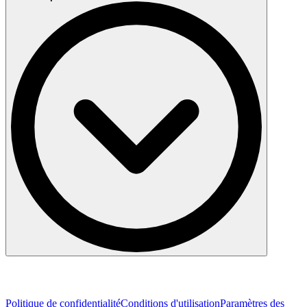
de la chaîne de valeur de l'énergie, depuis sa production et son
transport jusqu'à sa distribution finale et son utilisation. Nos experts
réalisent de nombreux tests différents dans notre réseau mondial de
laboratoires. Ces tests comprennent :
Tests de court-circuit
Tests de fabrication et de rupture
Essais de résistance à court terme et aux pics
Essais synthétiques sur disjoncteurs haute tension
Essais d'arc électrique
Essais diélectriques
Impulsion éclair
Impulsion de commutation
Essais de tension à fréquence industrielle
Essais de vieillissement par cycles thermiques
Tests RIV et Corona
Mesures de décharge partielle
Détermination du niveau sonore de tout équipement
Essais d'élévation de température
Essais mécaniques, essais de pollution et de vieillissement
Production d'électricité
Centrales électriques
Équipement de contrôle pour centrales nucléaires
Politique de confidentialité
Conditions d'utilisation
Paramètres des